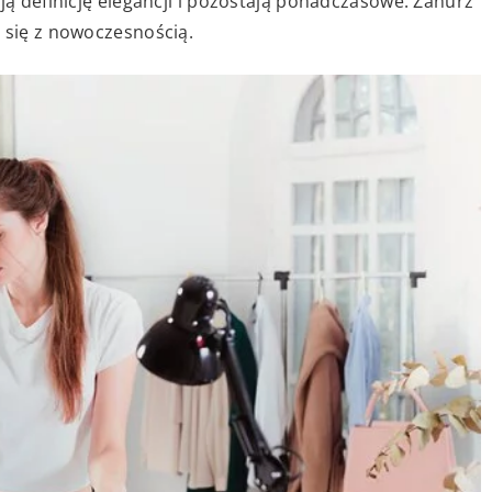
ją definicję elegancji i pozostają ponadczasowe. Zanurz
 się z nowoczesnością.