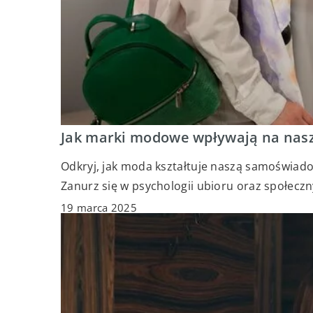
Jak marki modowe wpływają na nas
Odkryj, jak moda kształtuje naszą samoświado
Zanurz się w psychologii ubioru oraz społec
19 marca 2025