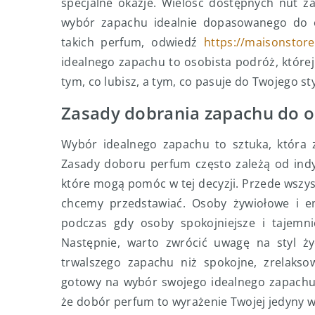
specjalne okazje. Wielość dostępnych nut z
wybór zapachu idealnie dopasowanego do o
takich perfum, odwiedź
https://maisonstore
idealnego zapachu to osobista podróż, które
tym, co lubisz, a tym, co pasuje do Twojego sty
Zasady dobrania zapachu do 
Wybór idealnego zapachu to sztuka, która z
Zasady doboru perfum często zależą od indyw
które mogą pomóc w tej decyzji. Przede wszyst
chcemy przedstawiać. Osoby żywiołowe i en
podczas gdy osoby spokojniejsze i tajemni
Następnie, warto zwrócić uwagę na styl ż
trwalszego zapachu niż spokojne, zrelaksow
gotowy na wybór swojego idealnego zapachu. 
że dobór perfum to wyrażenie Twojej jedyny 