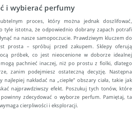
ć i wybierać perfumy
ubtelnym proces, który można jednak doszlifować,
 o tyle istotna, że odpowiednio dobrany zapach potrafi
płynąć na nasze samopoczucie. Prawdziwym kluczem do
est prosta – spróbuj przed zakupem. Sklepy oferują
cą próbek, co jest nieocenione w doborze idealnej
mogą pachnieć inaczej, niż po prostu z fiolki, dlatego
rze, zanim podejmiesz ostateczną decyzję. Następna
najlepiej nakładać na „ciepłe” obszary ciała, takie jak
yskać najprawdziwszy efekt. Poszukuj tych tonów, które
e powinny zdecydować o wyborze perfum. Pamiętaj, ta
ymaga cierpliwości i eksploracji.