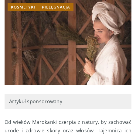
KOSMETYKI
PIELĘGNACJA
Artykuł sponsorowany
Od wieków Marokanki czerpią z natury, by zachować
urodę i zdrowie skóry oraz włosów. Tajemnica ich