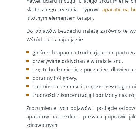
nawet udaru mózgu. Dlatego zrozumienie cho
skutecznego leczenia. Typowe
aparaty na b
istotnym elementem terapii.
Do objawów bezdechu należą zarówno te wystę
Wśród nich znajdują się:
głośne chrapanie utrudniające sen partnera
przerywane oddychanie w trakcie snu,
częste budzenie się z poczuciem dławienia 
poranny ból głowy,
nadmierna senność i zmęczenie w ciągu dni
trudności z koncentracją i obniżony nastrój
Zrozumienie tych objawów i podjęcie odpowi
aparatów na bezdech, pozwala poprawić jako
zdrowotnych.