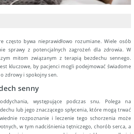
re często bywa nieprawidłowo rozumiane. Wiele osób
bie sprawy z potencjalnych zagrożeń dla zdrowia. W
stszym mitom związanym z terapią bezdechu sennego.
 jest kluczowe, by pacjenci mogli podejmować świadome
 o zdrowy i spokojny sen.
zdech senny
ddychania, występujące podczas snu. Polega na
dechu lub jego znaczącego spłycenia, które mogą trwać
owiednie rozpoznanie i leczenie tego schorzenia może
tnych, w tym nadciśnienia tętniczego, chorób serca, a