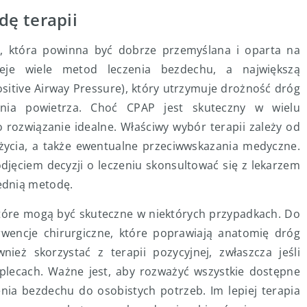
ę terapii
, która powinna być dobrze przemyślana i oparta na
nieje wiele metod leczenia bezdechu, a największą
sitive Airway Pressure), który utrzymuje drożność dróg
nia powietrza. Choć CPAP jest skuteczny w wielu
o rozwiązanie idealne. Właściwy wybór terapii zależy od
l życia, a także ewentualne przeciwwskazania medyczne.
djęciem decyzji o leczeniu skonsultować się z lekarzem
ednią metodę.
 które mogą być skuteczne w niektórych przypadkach. Do
rwencje chirurgiczne, które poprawiają anatomię dróg
eż skorzystać z terapii pozycyjnej, zwłaszcza jeśli
lecach. Ważne jest, aby rozważyć wszystkie dostępne
nia bezdechu do osobistych potrzeb. Im lepiej terapia