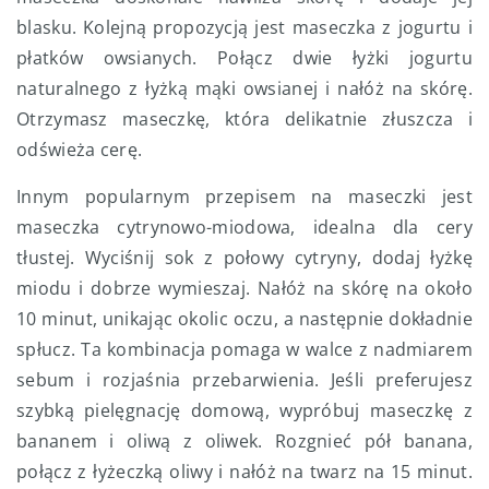
blasku. Kolejną propozycją jest maseczka z jogurtu i
płatków owsianych. Połącz dwie łyżki jogurtu
naturalnego z łyżką mąki owsianej i nałóż na skórę.
Otrzymasz maseczkę, która delikatnie złuszcza i
odświeża cerę.
Innym popularnym przepisem na maseczki jest
maseczka cytrynowo-miodowa, idealna dla cery
tłustej. Wyciśnij sok z połowy cytryny, dodaj łyżkę
miodu i dobrze wymieszaj. Nałóż na skórę na około
10 minut, unikając okolic oczu, a następnie dokładnie
spłucz. Ta kombinacja pomaga w walce z nadmiarem
sebum i rozjaśnia przebarwienia. Jeśli preferujesz
szybką pielęgnację domową, wypróbuj maseczkę z
bananem i oliwą z oliwek. Rozgnieć pół banana,
połącz z łyżeczką oliwy i nałóż na twarz na 15 minut.