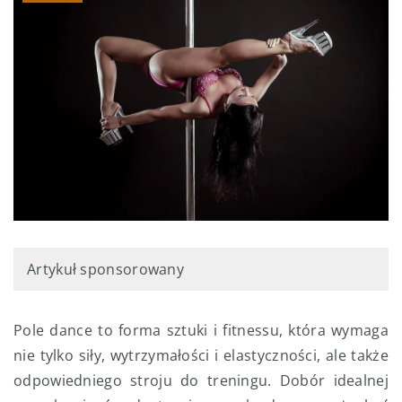
Artykuł sponsorowany
Pole dance to forma sztuki i fitnessu, która wymaga
nie tylko siły, wytrzymałości i elastyczności, ale także
odpowiedniego stroju do treningu. Dobór idealnej