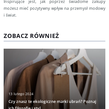
Inspirujące jest, jak poprzez świadome zakupy
możesz mieć pozytywny wpływ na przemysł modowy
i świat.
ZOBACZ RÓWNIEŻ
13 lutego 2024
Czy znasz te ekologiczne marki ubrań? Poznaj
ich filozofię i styl