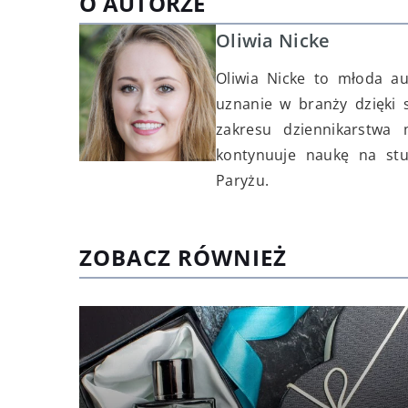
O AUTORZE
Oliwia Nicke
Oliwia Nicke to młoda au
uznanie w branży dzięki 
zakresu dziennikarstwa
kontynuuje naukę na st
Paryżu.
ZOBACZ RÓWNIEŻ