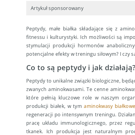
Artykuł sponsorowany
Peptydy, małe białka składające się z amin
fitnessu i kulturystyki. Ich możliwości są im
stymulacji produkcji hormonów anabolicznych
potencjalne efekty w treningu siłowym? I czy 
Co to są peptydy i jak działają
Peptydy to unikalne związki biologiczne, będą
zwanych aminokwasami. Te cenne aminokwasy
które pełnią kluczowe role w naszym organ
produkcji białek, w tym
aminokwasy białkow
regeneracji po intensywnym treningu. Działa
pracę układu immunologicznego, przez regu
tkanek. Ich produkcja jest naturalnym pr