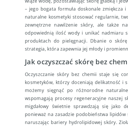
wiąże wodę, pozostawiając skórę gładką i je
– jego bogata formuła doskonale zmiękcza i c
naturalne kosmetyki stosować regularnie, two
zewnętrzne nawilżenie skóry, ale także n
odpowiednią ilość wody i unikać nadmiaru 
produktach do pielęgnacji. Dbanie o skór
strategia, która zapewnia jej młody i promien
Jak oczyszczać skórę bez chem
Oczyszczanie skóry bez chemii staje się co
kosmetyków, którzy doceniają delikatność i
możemy sięgnąć po różnorodne naturalne p
wspomagają procesy regeneracyjne naszej skór
migdałowy świetnie sprawdzają się jako de
ponieważ na zasadzie podobieństwa lipidów s
naruszając bariery hydrolipidowej skóry. Zioł