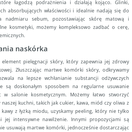
re łagodzą podrażnienia i działają kojąco. Glinki,
ich absorbujących właściwości i idealnie nadają się do
ia nadmiaru sebum, pozostawiając skórę matową i
ralne kosmetyki, możemy kompleksowo zadbać o cerę,
hemicznych.
zania naskórka
 element pielęgnacji skóry, który zapewnia jej zdrowy
wej. Złuszczając martwe komórki skóry, odkrywamy
ozwala na lepsze wchłanianie substancji odżywczych
we są doskonałym sposobem na regularne usuwanie
yt w salonie kosmetycznym. Możemy łatwo stworzyć
aszej kuchni, takich jak cukier, kawa, miód czy oliwa z
j kawy z łyżką miodu, uzyskamy peeling, który nie tylko
ni jej intensywne nawilżenie. Innymi propozycjami są
cznie usuwają martwe komórki, jednocześnie dostarczając