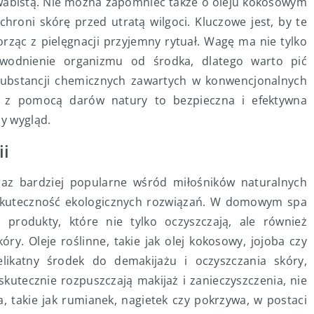
dwabistą. Nie można zapomnieć także o oleju kokosowym
hroni skórę przed utratą wilgoci. Kluczowe jest, by te
rząc z pielęgnacji przyjemny rytuał. Wagę ma nie tylko
awodnienie organizmu od środka, dlatego warto pić
substancji chemicznych zawartych w konwencjonalnych
ę z pomocą darów natury to bezpieczna i efektywna
ny wygląd.
ii
raz bardziej popularne wśród miłośników naturalnych
 skuteczność ekologicznych rozwiązań. W domowym spa
rodukty, które nie tylko oczyszczają, ale również
y. Oleje roślinne, takie jak olej kokosowy, jojoba czy
likatny środek do demakijażu i oczyszczania skóry,
kutecznie rozpuszczają makijaż i zanieczyszczenia, nie
a, takie jak rumianek, nagietek czy pokrzywa, w postaci