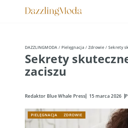
DAZZLINGMODA
/
Pielęgnacja
/
Zdrowie
/
Sekrety s
Sekrety skuteczn
zaciszu
Redaktor Blue Whale Press
15 marca 2026
P
PIELĘGNACJA
ZDROWIE