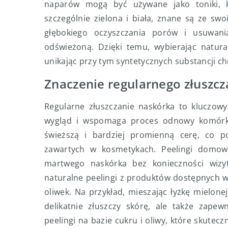
naparów mogą być używane jako toniki, któ
szczególnie zielona i biała, znane są ze swo
głębokiego oczyszczania porów i usuwan
odświeżoną. Dzięki temu, wybierając natu
unikając przy tym syntetycznych substancji c
Znaczenie regularnego złuszc
Regularne złuszczanie naskórka to kluczowy
wygląd i wspomaga proces odnowy komórko
świeższą i bardziej promienną cerę, co p
zawartych w kosmetykach. Peelingi domo
martwego naskórka bez konieczności wiz
naturalne peelingi z produktów dostępnych w n
oliwek. Na przykład, mieszając łyżkę mielone
delikatnie złuszczy skórę, ale także zapew
peelingi na bazie cukru i oliwy, które skute