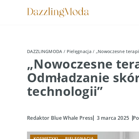
DAZZLINGMODA
/
Pielęgnacja
/
„Nowoczesne terapi
„Nowoczesne tera
Odmładzanie skó
technologii”
Redaktor Blue Whale Press
3 marca 2025
Po
KOSMETYKI
PIELĘGNACJA