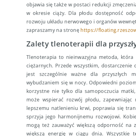
objawia się także w postaci redukcji zmęczeni
w okresie ciąży. Dla płodu dostępność odpo
rozwoju układu nerwowego i organów wewnętrzn
zapraszamy na stronę
https://floating.rzeszow
Zalety tlenoterapii dla przys
Tlenoterapia to nieinwazyjna metoda, która
ciężarnych. Przede wszystkim, dostarczenie
jest szczególnie ważne dla przyszłych
wybudzaniem się w nocy. Odpowiedni poziom 
korzystne nie tylko dla samopoczucia matki,
może wspierać rozwój płodu, zapewniając 
lepszemu natlenieniu krwi, poprawia się tra
sprzyja jego harmonijnemu rozwojowi. Kobiety
mogą też zauważyć większą odporność na zm
większą energię w ciągu dnia. Wszystkie te