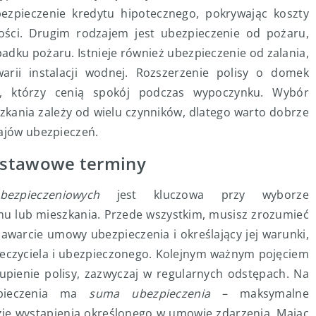
zpieczenie kredytu hipotecznego, pokrywając koszty
ci. Drugim rodzajem jest ubezpieczenie od pożaru,
adku pożaru. Istnieje również ubezpieczenie od zalania,
rii instalacji wodnej. Rozszerzenie polisy o domek
h, którzy cenią spokój podczas wypoczynku. Wybór
kania zależy od wielu czynników, dlatego warto dobrze
zajów ubezpieczeń.
dstawowe terminy
ezpieczeniowych
jest kluczowa przy wyborze
mu lub mieszkania. Przede wszystkim, musisz zrozumieć
warcie umowy ubezpieczenia i określający jej warunki,
pieczyciela i ubezpieczonego. Kolejnym ważnym pojęciem
ykupienie polisy, zazwyczaj w regularnych odstępach. Na
zpieczenia ma
suma ubezpieczenia
– maksymalne
ie wystąpienia określonego w umowie zdarzenia. Mając