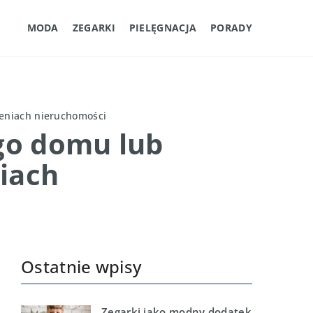
MODA
ZEGARKI
PIELĘGNACJA
PORADY
zeniach nieruchomości
go domu lub
iach
Ostatnie wpisy
Zegarki jako modny dodatek