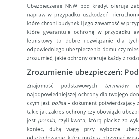
Ubezpieczenie NNW pod kredyt oferuje zabe
napraw w przypadku uszkodzeń nieruchomoś
które chroni budynek i jego zawartość w przyp
które gwarantuje ochronę w przypadku awa
letniskowy to dobre rozwiązanie dla tyc
odpowiedniego ubezpieczenia domu czy miesz
zrozumieć, jakie ochrony oferuje każdy z rod
Zrozumienie ubezpieczeń: Po
Znajomość podstawowych
terminów ub
najodpowiedniejszej ochrony dla twojego do
czym jest
polisa
– dokument potwierdzający za
takie jak zakres ochrony czy obowiązki ubez
jest
premia
, czyli kwota, którą płacisz za w
koniec, dużą wagę przy wyborze ube
odszkodowanie, które możesz otrzymać w raz