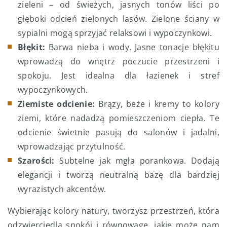
zieleni – od świeżych, jasnych tonów liści po
głęboki odcień zielonych lasów. Zielone ściany w
sypialni mogą sprzyjać relaksowi i wypoczynkowi.
Błękit:
Barwa nieba i wody. Jasne tonacje błękitu
wprowadzą do wnętrz poczucie przestrzeni i
spokoju. Jest idealna dla łazienek i stref
wypoczynkowych.
Ziemiste odcienie:
Brązy, beże i kremy to kolory
ziemi, które nadadzą pomieszczeniom ciepła. Te
odcienie świetnie pasują do salonów i jadalni,
wprowadzając przytulność.
Szarości:
Subtelne jak mgła porankowa. Dodają
elegancji i tworzą neutralną bazę dla bardziej
wyrazistych akcentów.
Wybierając kolory natury, tworzysz przestrzeń, która
odzwierciedla spokój i równowagę, jakie może nam