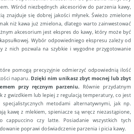
iem. Wśród niezbędnych akcesoriów do parzenia kawy,
ią znajduje się dobrej jakości młynek. Świeżo zmielone
mak niż kawa już zmielona, dlatego warto zainwestować
ażnym akcesorium jest ekspres do kawy, który może być
t kapsułkowej. Wybór odpowiedniego ekspresu zależy od
żdy z nich pozwala na szybkie i wygodne przygotowanie
tóre pomogą precyzyjnie odmierzyć odpowiednią ilość
kości naparu.
Dzięki nim unikasz zbyt mocnej lub zbyt
lemem przy ręcznym parzeniu.
Równie przydatnym
 z gwizdkiem lub lepiej z regulacją temperatury, co jest
specjalistycznych metodami alternatywnymi, jak np.
ają kawę z mlekiem, spieniacze są wręcz niezastąpione,
o cappuccino czy latte. Posiadanie wszystkich tych
dowanie poprawi doświadczenie parzenia i picia kawy.