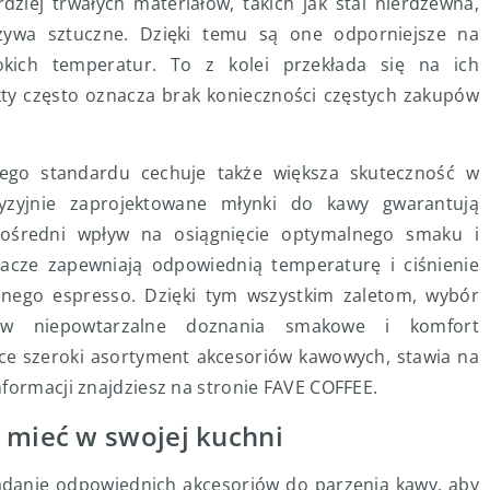
dziej trwałych materiałów, takich jak stal nierdzewna,
rzywa sztuczne. Dzięki temu są one odporniejsze na
okich temperatur. To z kolei przekłada się na ich
kty często oznacza brak konieczności częstych zakupów
zego standardu cechuje także większa skuteczność w
yzyjnie zaprojektowane młynki do kawy gwarantują
ośredni wpływ na osiągnięcie optymalnego smaku i
zacze zapewniają odpowiednią temperaturę i ciśnienie
lnego espresso. Dzięki tym wszystkim zaletom, wybór
ą w niepowtarzalne doznania smakowe i komfort
ące szeroki asortyment akcesoriów kawowych, stawia na
nformacji znajdziesz na stronie FAVE COFFEE.
 mieć w swojej kuchni
iadanie odpowiednich akcesoriów do parzenia kawy, aby