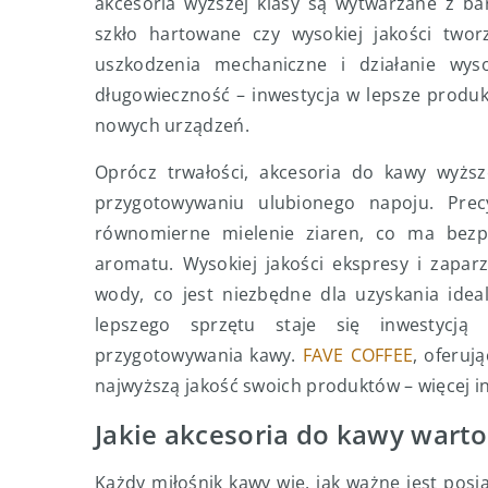
akcesoria wyższej klasy są wytwarzane z bar
szkło hartowane czy wysokiej jakości two
uszkodzenia mechaniczne i działanie wys
długowieczność – inwestycja w lepsze produ
nowych urządzeń.
Oprócz trwałości, akcesoria do kawy wyżs
przygotowywaniu ulubionego napoju. Prec
równomierne mielenie ziaren, co ma bezp
aromatu. Wysokiej jakości ekspresy i zapar
wody, co jest niezbędne dla uzyskania idea
lepszego sprzętu staje się inwestycj
przygotowywania kawy.
FAVE COFFEE
, oferuj
najwyższą jakość swoich produktów – więcej i
Jakie akcesoria do kawy warto
Każdy miłośnik kawy wie, jak ważne jest pos