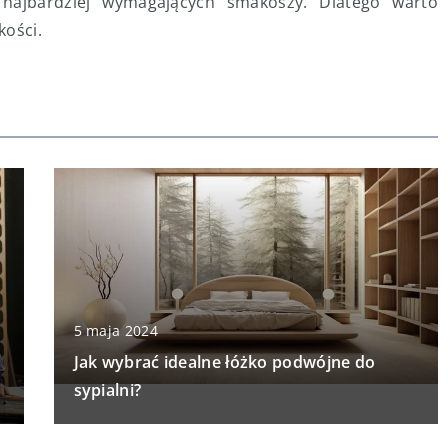
najbardziej wymagających smakoszy. Dlatego warto
kości.
5 maja 2024
Jak wybrać idealne łóżko podwójne do
sypialni?