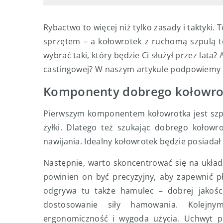
Rybactwo to więcej niż tylko zasady i taktyki
sprzętem – a kołowrotek z ruchomą szpulą to
wybrać taki, który będzie Ci służył przez lata
castingowej? W naszym artykule podpowiemy C
Komponenty dobrego kołowrot
Pierwszym komponentem kołowrotka jest szpu
żyłki. Dlatego też szukając dobrego kołow
nawijania. Idealny kołowrotek będzie posiada
Następnie, warto skoncentrować się na ukła
powinien on być precyzyjny, aby zapewnić pł
odgrywa tu także hamulec – dobrej jakości
dostosowanie siły hamowania. Kolejn
ergonomiczność i wygoda użycia. Uchwyt p