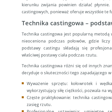
kierunku zwijania powinien działać płynnie.
castingowych, ponieważ oferuje wszystkie te 
Technika castingowa – podst
Technika castingowa jest popularną metodą wę
nieoceniona podczas połowów, gdzie liczy
podstawy castingu składają się profesjon
właściwej postawy ciała podczas rzutu.
Technika castingowa różni się od innych zn
decyduje o skuteczności tego zapadającego w
Wyważenie sprzętu: kołowrotek i wędk
wykorzystujący siłę ciężkości, pozwala na 
Częste praktykowanie: technika castingow
zasięg rzutu.
Profesjonalne ustawienia: umiejętne r