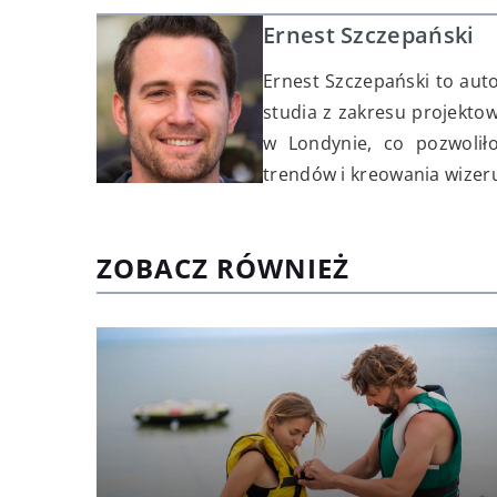
Ernest Szczepański
Ernest Szczepański to aut
studia z zakresu projekto
w Londynie, co pozwolił
trendów i kreowania wizer
ZOBACZ RÓWNIEŻ