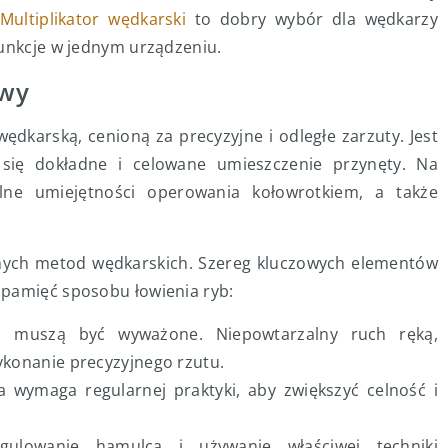
Multiplikator wędkarski
to dobry wybór dla wędkarzy
funkcje w jednym urządzeniu.
awy
dkarską, cenioną za precyzyjne i odległe zarzuty. Jest
 się dokładne i celowane umieszczenie przynęty. Na
alne umiejętności operowania kołowrotkiem, a także
anych metod wędkarskich. Szereg kluczowych elementów
 pamięć sposobu łowienia ryb:
a muszą być wyważone. Niepowtarzalny ruch ręką,
wykonanie precyzyjnego rzutu.
a wymaga regularnej praktyki, aby zwiększyć celność i
egulowanie hamulca i używanie właściwej techniki