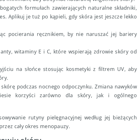
ogatych formułach zawierających naturalne składniki,
s. Aplikuj je tuż po kąpieli, gdy skóra jest jeszcze lekko
ąc pocierania ręcznikiem, by nie naruszać jej bariery
nty, witaminy E i C, które wspierają zdrowie skóry od
jściu na słońce stosując kosmetyki z filtrem UV, aby
óry.
ąc skórę podczas nocnego odpoczynku. Zmiana nawyków
iesie korzyści zarówno dla skóry, jak i ogólnego
owywanie rutyny pielęgnacyjnej według jej bieżących
przez cały okres menopauzy.