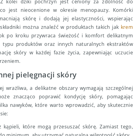
Z kolei dziki pochrzyn jest ceniony za zdolność do
 co jest nieocenione w okresie menopauzy. Komórki
acniają skórę i dodają jej elastyczności, wspierając
 składniki można znaleźć w produktach takich jak
krem
rok po kroku przywraca świeżość i komfort delikatnym
 typu produktów oraz innych naturalnych ekstraktów
cję skóry w każdej fazie życia, zapewniając uczucie
arzeniem.
nej pielęgnacji skóry
ej wrażliwa, a delikatne obszary wymagają szczególnej
może znacząco poprawić kondycję skóry, pomagając
kilka nawyków, które warto wprowadzić, aby skutecznie
sie:
z kąpieli, które mogą przesuszać skórę. Zamiast tego,
li do minimum, aby utrzymać naturalną wilgotność skóry.