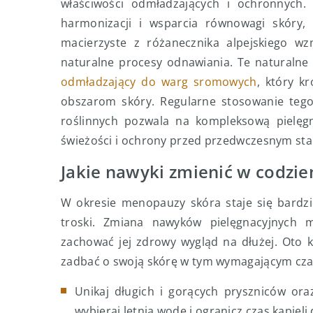
właściwości odmładzających i ochronnych. 
harmonizacji i wsparcia równowagi skóry,
macierzyste z różanecznika alpejskiego wzm
naturalne procesy odnawiania. Te naturalne
odmładzający do warg sromowych
, który k
obszarom skóry. Regularne stosowanie tego
roślinnych pozwala na kompleksową pielęgna
świeżości i ochrony przed przedwczesnym st
Jakie nawyki zmienić w codzien
W okresie menopauzy skóra staje się bardzi
troski. Zmiana nawyków pielęgnacyjnych 
zachować jej zdrowy wygląd na dłużej. Oto 
zadbać o swoją skórę w tym wymagającym cza
Unikaj długich i gorących pryszniców ora
wybieraj letnią wodę i ogranicz czas kąpie